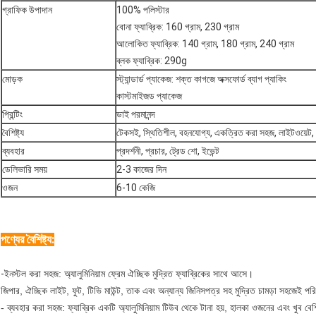
গ্রাফিক উপাদান
100% পলিস্টার
বোনা ফ্যাব্রিক: 160 গ্রাম, 230 গ্রাম
আলোকিত ফ্যাব্রিক: 140 গ্রাম, 180 গ্রাম, 240 গ্রাম
ব্লক ফ্যাব্রিক: 290g
মোড়ক
স্ট্যান্ডার্ড প্যাকেজ: শক্ত কাগজে অক্সফোর্ড ব্যাগ প্যাকিং
কাস্টমাইজড প্যাকেজ
প্রিন্টিং
ডাই পরমানন্দ
বৈশিষ্ট্য
টেকসই, স্থিতিশীল, বহনযোগ্য, একত্রিত করা সহজ, লাইটওয়েট, প
ব্যবহার
প্রদর্শনী, প্রচার, ট্রেড শো, ইভেন্ট
ডেলিভারি সময়
2-3 কাজের দিন
ওজন
6-10 কেজি
পণ্যের বৈশিষ্ট্য:
-
ইনস্টল করা সহজ: অ্যালুমিনিয়াম ফ্রেম ঐচ্ছিক মুদ্রিত ফ্যাব্রিকের সাথে আসে।
জিপার, ঐচ্ছিক লাইট, ফুট, টিভি মাউন্ট, তাক এবং অন্যান্য জিনিসপত্র সহ মুদ্রিত চামড়া সহজেই পরি
- ব্যবহার করা সহজ: ফ্যাব্রিক একটি অ্যালুমিনিয়াম টিউব থেকে টানা হয়, হালকা ওজনের এবং খুব বেশ