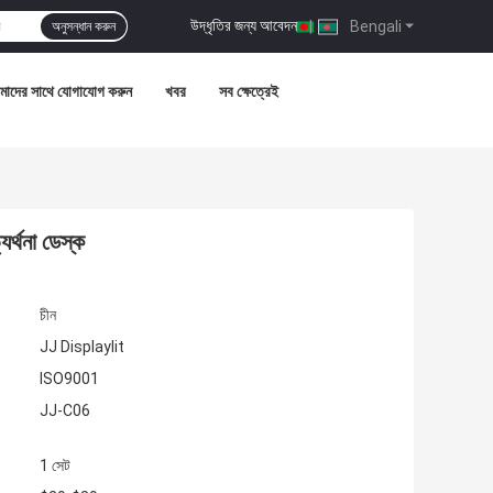
উদ্ধৃতির জন্য আবেদন
|
Bengali
অনুসন্ধান করুন
াদের সাথে যোগাযোগ করুন
খবর
সব ক্ষেত্রেই
র্থনা ডেস্ক
চীন
JJ Displaylit
ISO9001
JJ-C06
1 সেট