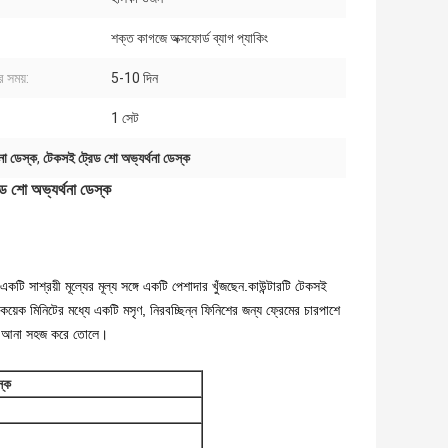
শক্ত কাগজে অক্সফোর্ড ব্যাগ প্যাকিং
র সময়:
5-10 দিন
1 সেট
া ডেস্ক
,
টেকসই ট্রেড শো অভ্যর্থনা ডেস্ক
রেড শো অভ্যর্থনা ডেস্ক
একটি সাশ্রয়ী মূল্যের মূল্য সঙ্গে একটি পেশাদার খুঁজছেন.কাউন্টারটি টেকসই
র কয়েক মিনিটের মধ্যে একটি মসৃণ, নিরবচ্ছিন্ন ফিনিশের জন্য ফ্রেমের চারপাশে
ৃষ্ঠ আনা সহজ করে তোলে।
স্ক