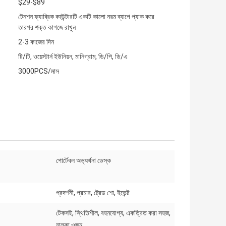
$29-$89
টেনশন ফ্যাব্রিক কাউন্টারটি একটি কালো নরম ব্যাগে প্যাক করে
তারপর শক্ত কাগজে রাখুন
2-3 কাজের দিন
টি/টি, ওয়েস্টার্ন ইউনিয়ন, মানিগ্রাম, ডি/পি, ডি/এ
3000PCS/মাস
পোর্টেবল অভ্যর্থনা ডেস্ক
প্রদর্শনী, প্রচার, ট্রেড শো, ইভেন্ট
টেকসই, স্থিতিশীল, বহনযোগ্য, একত্রিত করা সহজ,
হালকা ওজন