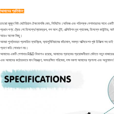
আমাদের প্রতিষ্ঠান:
চাংঝো জুজুন নিউ মেটেরিয়াল টেকনোলজি কোং, লিমিটেড।অভিজ্ঞ এবং পরিপক্ক পেশাদারদের সাথে একটি প্
প্রধান পণ্য: ট্রেড শো ডিসপ্লে/ব্যাকড্রপ, পপ আপ টেন্ট, এক্সিবিশন বুথ প্যাকেজ, ডিসপ্লে কাউন্ট
আরও অনেক কিছু।
আমরা পুনর্ব্যবহৃত প্রসারিত ফ্যাব্রিক, অ্যালুমিনিয়ামের কাঁচামাল, সমস্ত অক্সিডেশন পৃষ্ঠ চিকিত্সা সহ ডা
গ্রহণ করি।সাধারণ নয়।
আমাদের একটি পেশাদার R&D বিভাগও রয়েছে, আমাদের গ্রাহকের প্রয়োজনীয়তা মেটাতে নতুন বাজারের
এবং আমাদের কঠোরভাবে মান নিয়ন্ত্রণ, অসংরক্ষিত পরিষেবা, দক্ষ নকশা আমাদের প্রশংসা এবং অনুমোদ