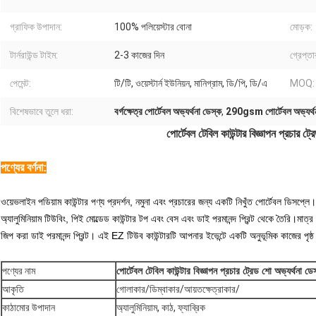
গ্রাফিক উপাদান:
100% পলিয়েস্টার বোনা
মোড়ক:
টার্নরাউন্ড টাইম:
2-3 কাজের দিন
গ্রেপ্তা
পেমেন্ট:
টি/টি, ওয়েস্টার্ন ইউনিয়ন, মানিগ্রাম, ডি/পি, ডি/এ
MOQ:
বিশেষভাবে তুলে ধরা:
বর্গক্ষেত্র পোর্টেবল অভ্যর্থনা ডেস্ক
,
290gsm পোর্টেবল অভ্যর্থন
পোর্টেবল টেবিল কাউন্টার বিজ্ঞাপন প্রচার ট্
পণ্যের বর্ণনা:
ওয়েভলাইন পডিয়াম কাউন্টার পণ্য প্রদর্শন, নমুনা এবং প্রচারের জন্য একটি নিখুঁত পোর্টেবল ডিসপ্লে।
অ্যালুমিনিয়াম টিউবিং, পিই মোল্ডেড কাউন্টার টপ এবং বেস এবং ডাই পরমানন্দ প্রিন্ট থেকে তৈরি।মাত্
জিপ করা ডাই পরমানন্দ প্রিন্ট। এই EZ টিউব কাউন্টারটি আপনার ইভেন্টে একটি অনুভূমিক কাজের প
পণ্যের নাম
পোর্টেবল টেবিল কাউন্টার বিজ্ঞাপন প্রচার ট্রেড শো অভ্যর্থনা ডে
আকৃতি
গোলাকার/ডিম্বাকার/আয়তক্ষেত্রাকার/
কাঠামোর উপাদান
অ্যালুমিনিয়াম, কাঠ, ফ্যাব্রিক