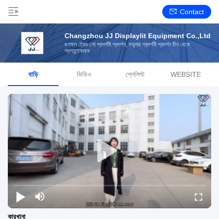
Contact
Changzhou JJ Displaylit Equipment Co.,Ltd
গুণমান ট্রেড শো প্রদর্শনী প্রদর্শন, মডুলার প্রদর্শনী প্রদর্শন চীন থেকে
প্রস্তুতকারক
বাড়ি
ভিডিও
প্লেলিস্ট
WEBSITE
কারখানা