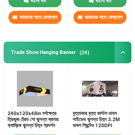
ভালো দাম
ভালো দাম
মডুলার প্রদর্শনী প্রদর্শন
আমাদের সাথে যোগাযোগ
আমাদের সাথে যোগাযোগ
করুন
করুন
পপ আপ প্রদর্শনী প্রদর্শন
Trade Show Hanging Banner
(24)
Trade Show Hanging Banner
ট্রেড শো ব্যানার স্ট্যান্ড
এসইজি লাইট বক্স
আর্চ ডিসপ্লে স্ট্যান্ড
240x120x48in বর্গক্ষেত্র
বৃত্তাকার বৃত্ত কাস্টম ডাবল
ত্রিভুজ ট্রেড শো ঝুলন্ত ব্যানার
সাইডেড ঝুলন্ত চিহ্ন 3.2M
ফ্যাব্রিক ঝুলন্ত চিহ্ন প্রদর্শন
ডাবল প্রিন্টেড 120DPI
ব্যক্তিগতকৃত বিবাহের পটভূমি