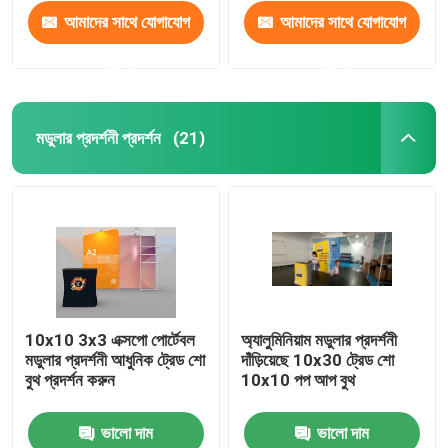
আমাদের সাথে যোগাযোগ
আমাদের সাথে যোগাযোগ
করুন
করুন
মডুলার প্রদর্শনী প্রদর্শন
(21)
বাড়ি
10x10 3x3 এক্সপো পোর্টেবল
অ্যালুমিনিয়াম মডুলার প্রদর্শনী
মডুলার প্রদর্শনী আধুনিক ট্রেড শো
দাঁড়িয়েছে 10x30 ট্রেড শো
পণ্য
বুথ প্রদর্শন করুন
10x10 পপ আপ বুথ
ভালো দাম
ভালো দাম
ভিডিও