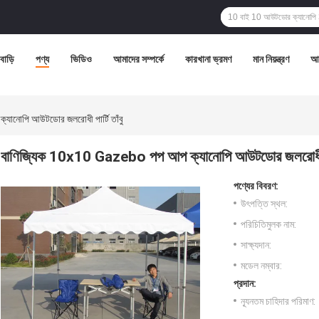
বাড়ি
পণ্য
ভিডিও
আমাদের সম্পর্কে
কারখানা ভ্রমণ
মান নিয়ন্ত্রণ
আম
ানোপি আউটডোর জলরোধী পার্টি তাঁবু
বাণিজ্যিক 10x10 Gazebo পপ আপ ক্যানোপি আউটডোর জলরোধী পার
পণ্যের বিবরণ:
উৎপত্তি স্থল:
পরিচিতিমুলক নাম:
সাক্ষ্যদান:
মডেল নম্বার:
প্রদান:
ন্যূনতম চাহিদার পরিমাণ: