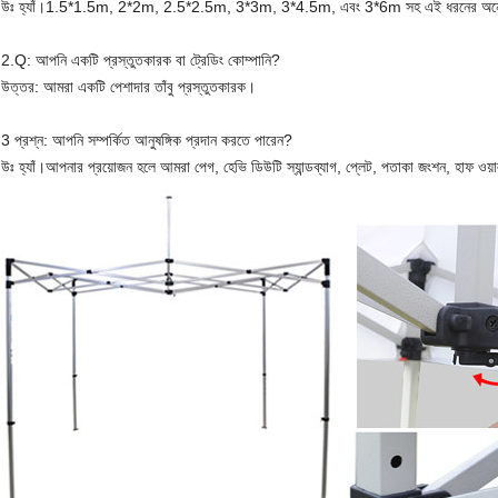
উঃ হ্যাঁ।1.5*1.5m, 2*2m, 2.5*2.5m, 3*3m, 3*4.5m, এবং 3*6m সহ এই ধরনের অনেক ম
2.Q: আপনি একটি প্রস্তুতকারক বা ট্রেডিং কোম্পানি?
উত্তর: আমরা একটি পেশাদার তাঁবু প্রস্তুতকারক।
3 প্রশ্ন: আপনি সম্পর্কিত আনুষঙ্গিক প্রদান করতে পারেন?
উঃ হ্যাঁ।আপনার প্রয়োজন হলে আমরা পেগ, হেভি ডিউটি ​​স্যান্ডব্যাগ, প্লেট, পতাকা জংশন, হাফ ওয়াল