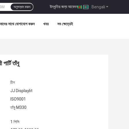
উদ্ধৃতির জন্য আবেদন
|
Bengali
অনুসন্ধান করুন
াদের সাথে যোগাযোগ করুন
খবর
সব ক্ষেত্রেই
্টি তাঁবু
চীন
JJ Displaylit
ISO9001
তাঁবু M330
1 পিসি