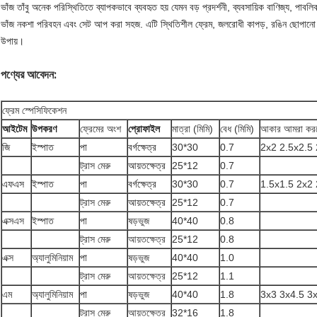
ভাঁজ তাঁবু অনেক পরিস্থিতিতে ব্যাপকভাবে ব্যবহৃত হয় যেমন বড় প্রদর্শনী, ব্যবসায়িক বাণিজ্য, পাব
ভাঁজ নকশা পরিবহন এবং সেট আপ করা সহজ. এটি স্থিতিশীল ফ্রেম, জলরোধী কাপড়, রঙিন ছোপানো পরমানন
উপায়।
পণ্যের আবেদন:
ফ্রেম স্পেসিফিকেশন
আইটেম
উপকরণ
ফ্রেমের অংশ
প্রোফাইল
মাত্রা (মিমি)
বেধ (মিমি)
আকার আমরা করতে
জি
ইস্পাত
পা
বর্গক্ষেত্র
30*30
0.7
2x2 2.5x2.5
ট্রাস মেরু
আয়তক্ষেত্র
25*12
0.7
এফএস
ইস্পাত
পা
বর্গক্ষেত্র
30*30
0.7
1.5x1.5 2x2 
ট্রাস মেরু
আয়তক্ষেত্র
25*12
0.7
এক্সএস
ইস্পাত
পা
ষড়ভুজ
40*40
0.8
ট্রাস মেরু
আয়তক্ষেত্র
25*12
0.8
এক্স
অ্যালুমিনিয়াম
পা
ষড়ভুজ
40*40
1.0
ট্রাস মেরু
আয়তক্ষেত্র
25*12
1.1
এম
অ্যালুমিনিয়াম
পা
ষড়ভুজ
40*40
1.8
3x3 3x4.5 3
ট্রাস মেরু
আয়তক্ষেত্র
32*16
1.8