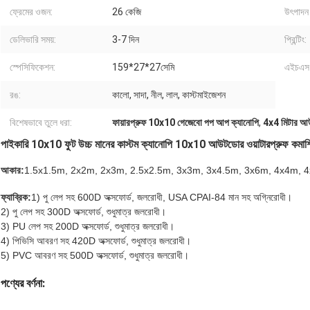
ফ্রেমের ওজন:
26 কেজি
উৎপাদন 
ডেলিভারি সময়:
3-7 দিন
প্রিন্টিং:
স্পেসিফিকেশন:
159*27*27সেমি
এইচএস
রঙ:
কালো, সাদা, নীল, লাল, কাস্টমাইজেশন
বিশেষভাবে তুলে ধরা:
ফায়ারপ্রুফ 10x10 গেজেবো পপ আপ ক্যানোপি
,
4x4 মিটার আউটড
পাইকারি 10x10 ফুট উচ্চ মানের কাস্টম ক্যানোপি 10x10 আউটডোর ওয়াটারপ্রুফ কমার্শিয়
আকার:
1.5x1.5m, 2x2m, 2x3m, 2.5x2.5m, 3x3m, 3x4.5m, 3x6m, 4x4m, 
ফ্যাব্রিক:
1) পু লেপ সহ 600D অক্সফোর্ড, জলরোধী, USA CPAI-84 মান সহ অগ্নিরোধী।
2) পু লেপ সহ 300D অক্সফোর্ড, শুধুমাত্র জলরোধী।
3) PU লেপ সহ 200D অক্সফোর্ড, শুধুমাত্র জলরোধী।
4) পিভিসি আবরণ সহ 420D অক্সফোর্ড, শুধুমাত্র জলরোধী।
5) PVC আবরণ সহ 500D অক্সফোর্ড, শুধুমাত্র জলরোধী।
পণ্যের বর্ণনা: