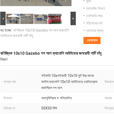
মূল্য:
প্যাকেজিং বিবরণ:
ডেলিভারি সময়:
পরিশোধের শর্ত:
বড় ইমেজ :
বাণিজ্যিক 10x10 Gazebo পপ আপ ক্যানোপি
যোগানের ক্ষমতা:
আউটডোর জলরোধী পার্টি তাঁবু
যোগাযোগ
বাণিজ্যিক 10x10 Gazebo পপ আপ ক্যানোপি আউটডোর জলরোধী পার্টি তাঁবু
বিবরণ
পাইকারি 10xপাইকারী 10x10 ফুট উচ্চ মানের
পণ্যের নাম:
কাস্টম ক্যানোপি 10x10 আউটডোর ওয়াটারপ্রুফ
উচ্চমানে
কমার্শিয়াল পপ আপ
উপাদান:
অ্যালুমিনিয়াম + পলিয়েস্টার
আকার:
বাইরের পা:
50X50 মিমি
ভিতরের 