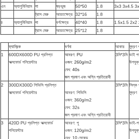
এন
অ্যালুমিনিয়াম
পা
ষড়ভুজ
50*50
1.8
3x3 3x4.5 3
ট্রাস মেরু
আয়তক্ষেত্র
32*16
1.8
চ
অ্যালুমিনিয়াম
পা
বর্গক্ষেত্র
40*40
1.8
1.5x1.5 2x2 
ট্রাস মেরু
আয়তক্ষেত্র
25*12
1.8
ফ্যাব্রিক
বর্ণনা
আকার
মুদ্রণ
1
600DX600D PU প্রলিপ্ত
আবরণ: PU
3মি*3মি
ডাই পরম
অক্সফোর্ড পলিয়েস্টার
ওজন: 260g/m2
উপযুক
বেধ: 40s
জল প্রমাণ এবং অগ্নি প্রতিরোধী
2
300DX300D পিভিসি প্রলিপ্ত
3মি*3মি
সিল্ক 
অক্সফোর্ড পলিয়েস্টার
আবরণ: পিভিসি
মুদ্রণ
ওজন: 360g/m2
বেধ: 32s
জল প্রমাণ এবং অগ্নি প্রতিরোধী
3
420D PU প্রলিপ্ত অক্সফোর্ড
আবরণ: পু
3মি*3মি
ডাই-পরম
পলিয়েস্টার
ওজন: 120g/m2
উপযুক
বেধ: 10 সেকেন্ড