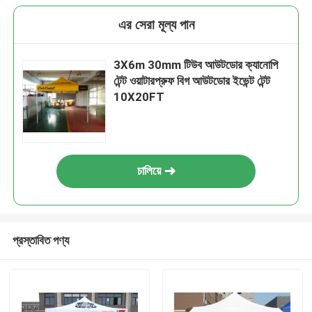
এর সেরা মূল্য পান
3X6m 30mm টিউব আউটডোর ক্যানোপি
টেন্ট ওয়াটারপ্রুফ বিগ আউটডোর ইভেন্ট টেন্ট
10X20FT
চালিয়ে
প্রস্তাবিত পণ্য