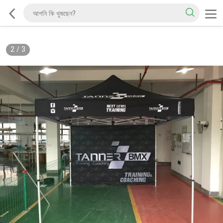
2
/
3