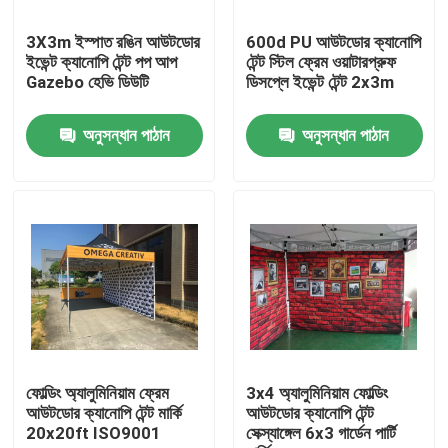
3X3m ইস্পাত রঙিন আউটডোর
600d PU আউটডোর ক্যানোপি
আমাদের সম্পর্কে
ইভেন্ট ক্যানোপি টেন্ট পপ আপ
টেন্ট স্টিল ফ্রেম ওয়াটারপ্রুফ
Gazebo হেভি ডিউটি
ডিসপ্লে ইভেন্ট টেন্ট 2x3m
কারখানা ভ্রমণ
অনুসন্ধান পাঠান
অনুসন্ধান পাঠান
মান নিয়ন্ত্রণ
আমাদের সাথে যোগাযোগ করুন
খবর
সব ক্ষেত্রেই
ফোল্ডিং অ্যালুমিনিয়াম ফ্রেম
3x4 অ্যালুমিনিয়াম ফোল্ডিং
আউটডোর ক্যানোপি টেন্ট মার্কি
আউটডোর ক্যানোপি টেন্ট
20x20ft ISO9001
সেক্স্যাঙ্গেল 6x3 গার্ডেন পার্টি
ট্রেড শো প্রদর্শনী প্রদর্শন