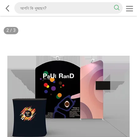
2
/
3