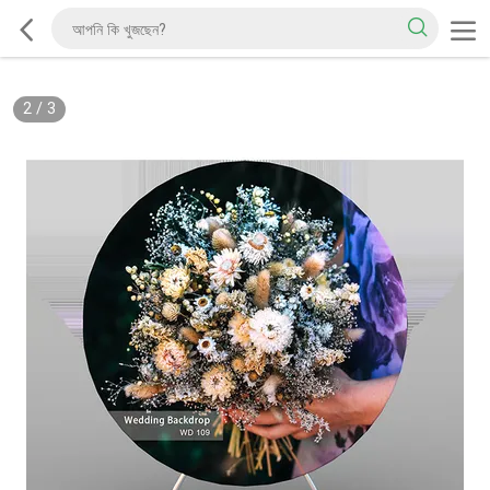
2
/
3