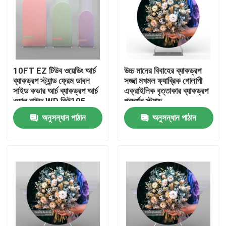
10FT EZ টিউব ওয়েডিং আর্চ
উচ্চ মানের বিবাহের ব্যাকড্রপ
ব্যাকড্রপ স্ট্যান্ড ফ্রেম ডাবল
সজ্জা মখমল ফ্যাব্রিক গোলাপী
সাইড কভার আর্চ ব্যাকড্রপ আর্চ
এক্রাইলিক বৃত্তাকার ব্যাকড্রপ
ওয়াল রাউন্ড WD কিট105
প্রদর্শন স্ট্যান্ড
অনুসন্ধান পাঠান
অনুসন্ধান পাঠান
বাড়ি
পণ্য
ভিডিও