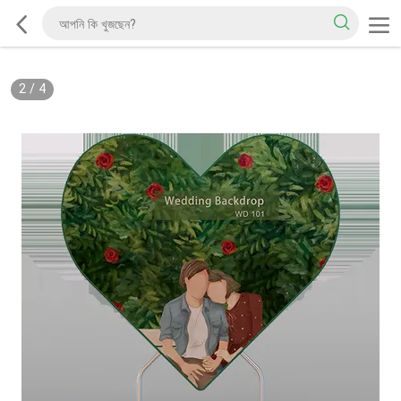
2
/
4