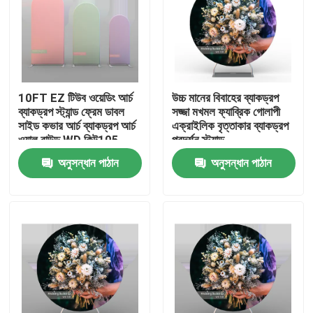
10FT EZ টিউব ওয়েডিং আর্চ
উচ্চ মানের বিবাহের ব্যাকড্রপ
ব্যাকড্রপ স্ট্যান্ড ফ্রেম ডাবল
সজ্জা মখমল ফ্যাব্রিক গোলাপী
সাইড কভার আর্চ ব্যাকড্রপ আর্চ
এক্রাইলিক বৃত্তাকার ব্যাকড্রপ
ওয়াল রাউন্ড WD কিট105
প্রদর্শন স্ট্যান্ড
অনুসন্ধান পাঠান
অনুসন্ধান পাঠান
বাড়ি
পণ্য
ভিডিও