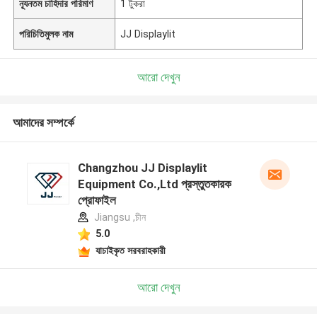
ন্যূনতম চাহিদার পরিমাণ
1 টুকরা
পরিচিতিমুলক নাম
JJ Displaylit
আরো দেখুন
আমাদের সম্পর্কে
Changzhou JJ Displaylit
Equipment Co.,Ltd প্রস্তুতকারক
প্রোফাইল
Jiangsu ,চীন
5.0
যাচাইকৃত সরবরাহকারী
আরো দেখুন