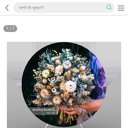
1
/
1