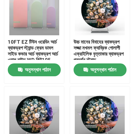
10FT EZ টিউব ওয়েডিং আর্চ
উচ্চ মানের বিবাহের ব্যাকড্রপ
ব্যাকড্রপ স্ট্যান্ড ফ্রেম ডাবল
সজ্জা মখমল ফ্যাব্রিক গোলাপী
সাইড কভার আর্চ ব্যাকড্রপ আর্চ
এক্রাইলিক বৃত্তাকার ব্যাকড্রপ
ওয়াল রাউন্ড WD কিট105
প্রদর্শন স্ট্যান্ড
অনুসন্ধান পাঠান
অনুসন্ধান পাঠান
বাড়ি
পণ্য
ভিডিও