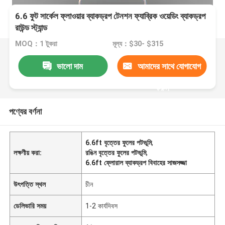
6.6 ফুট সার্কেল ফ্লাওয়ার ব্যাকড্রপ টেনশন ফ্যাব্রিক ওয়েডিং ব্যাকড্রপ
রাউন্ড স্ট্যান্ড
MOQ：1 টুকরা
মূল্য：$30- $315
ভালো দাম
আমাদের সাথে যোগাযোগ
করুন
পণ্যের বর্ণনা
6.6ft বৃত্তের ফুলের পটভূমি
,
লক্ষণীয় করা:
রঙিন বৃত্তের ফুলের পটভূমি
,
6.6ft ফ্লোরাল ব্যাকড্রপ বিবাহের সাজসজ্জা
উৎপত্তি স্থল
চীন
ডেলিভারি সময়
1-2 কার্যদিবস