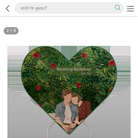
2
/
4