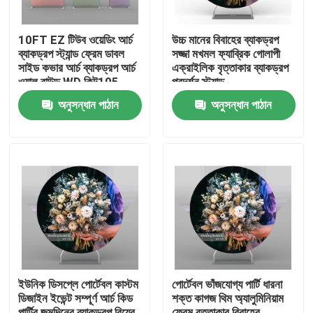
10FT EZ টিউব ওয়েডিং আর্চ
উচ্চ মানের বিবাহের ব্যাকড্রপ
ব্যাকড্রপ স্ট্যান্ড ফ্রেম ডাবল
সজ্জা মখমল ফ্যাব্রিক গোলাপী
সাইড কভার আর্চ ব্যাকড্রপ আর্চ
এক্রাইলিক বৃত্তাকার ব্যাকড্রপ
ওয়াল রাউন্ড WD কিট105
প্রদর্শন স্ট্যান্ড
অনুসন্ধান পাঠান
অনুসন্ধান পাঠান
বাড়ি
পণ্য
ইউনিক ডিসপ্লে পোর্টেবল কাস্টম
পোর্টেবল ভাঁজযোগ্য পার্টি ধারনা
ডিজাইন ইভেন্ট সম্পূর্ণ আর্চ কিড
শক্ত কাগজ থিম অ্যালুমিনিয়াম
ভিডিও
পার্টির জন্মদিনের ব্যাকড্রপ বিয়ের
ফ্রেম বৃত্তাকার বিবাহের