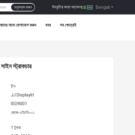
উদ্ধৃতির জন্য আবেদন
|
Bengali
অনুসন্ধান করুন
াদের সাথে যোগাযোগ করুন
খবর
সব ক্ষেত্রেই
 সাইন স্ট্রাকচার
চীন
JJ Displaylit
ISO9001
জেজে-এইচবি০০১
1 টুকরা