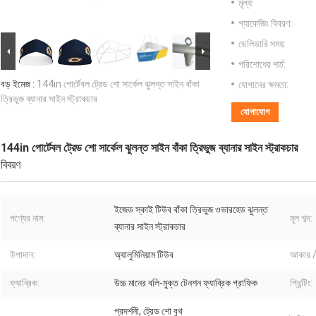
মূল্য:
প্যাকেজিং বিবরণ:
ডেলিভারি সময়:
পরিশোধের শর্ত:
বড় ইমেজ :
144in পোর্টেবল ট্রেড শো সার্কেল ঝুলন্ত সাইন বাঁকা
যোগানের ক্ষমতা:
ত্রিভুজ ব্যানার সাইন স্ট্রাকচার
যোগাযোগ
144in পোর্টেবল ট্রেড শো সার্কেল ঝুলন্ত সাইন বাঁকা ত্রিভুজ ব্যানার সাইন স্ট্রাকচার
বিবরণ
ইজেড স্কাই টিউব বাঁকা ত্রিভুজ ওভারহেড ঝুলন্ত
পণ্যের নাম:
মূল শব্দ:
ব্যানার সাইন স্ট্রাকচার
উপাদান:
অ্যালুমিনিয়াম টিউব
আকার / 
ফ্যাব্রিক:
উচ্চ মানের বলি-মুক্ত টেনশন ফ্যাব্রিক গ্রাফিক
প্রিন্টিং:
প্রদর্শনী, ট্রেড শো বুথ