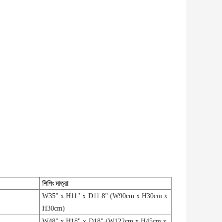
শিপিং মাত্রা
W35" x H11" x D11.8" (W90cm x H30cm x
H30cm)
W48" x H18" x D18" (W122cm x H45cm x