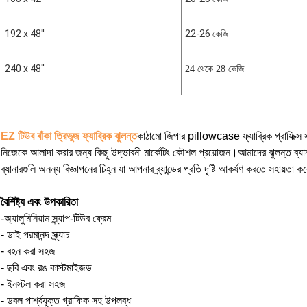
192 x 48''
22-26 কেজি
240 x 48''
24 থেকে 28 কেজি
EZ টিউব বাঁকা ত্রিভুজ ফ্যাব্রিক ঝুলন্ত
কাঠামো জিপার pillowcase ফ্যাব্রিক গ্রাফিক্স সঙ
নিজেকে আলাদা করার জন্য কিছু উদ্ভাবনী মার্কেটিং কৌশল প্রয়োজন।আমাদের ঝুলন্ত ব্যানারগুল
ব্যানারগুলি অনন্য বিজ্ঞাপনের চিহ্ন যা আপনার ব্র্যান্ডের প্রতি দৃষ্টি আকর্ষণ করতে সহায়তা কর
বৈশিষ্ট্য এবং উপকারিতা
-
অ্যালুমিনিয়াম স্ন্যাপ-টিউব ফ্রেম
- ডাই পরমানন্দ স্ক্র্যাচ
- বহন করা সহজ
- ছবি এবং রঙ কাস্টমাইজড
- ইনস্টল করা সহজ
- ডবল পার্শ্বযুক্ত গ্রাফিক সহ উপলব্ধ