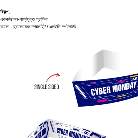
বিকল্প:
একক/ডাবল-পার্শ্বযুক্ত গ্রাফিক
আলো - হ্যালোজেন স্পটলাইট / এলইডি স্পটলাইট