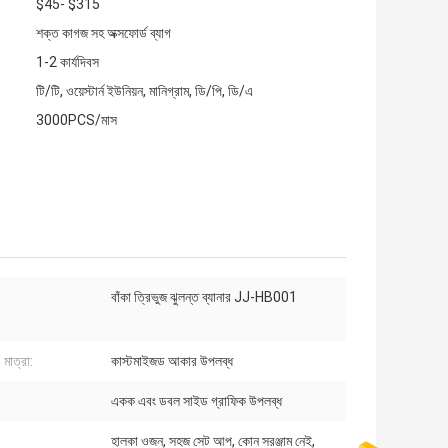
$45- $315
শক্ত কাগজ সহ অক্সফোর্ড ব্যাগ
1-2 কার্যদিবস
টি/টি, ওয়েস্টার্ন ইউনিয়ন, মানিগ্রাম, ডি/পি, ডি/এ
3000PCS/মাস
বাঁকা ত্রিভুজ ঝুলন্ত ব্যানার JJ-HB001
মাত্রা:
কাস্টমাইজড আকার উপলব্ধ
একক এবং ডবল সাইড গ্রাফিক উপলব্ধ
হালকা ওজন, সহজ সেট আপ, কোন সরঞ্জাম নেই,