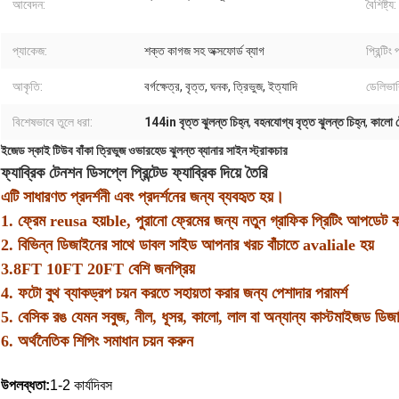
আবেদন:
বৈশিষ্ট্য:
প্যাকেজ:
শক্ত কাগজ সহ অক্সফোর্ড ব্যাগ
প্রিন্টিং
আকৃতি:
বর্গক্ষেত্র, বৃত্ত, ঘনক, ত্রিভুজ, ইত্যাদি
ডেলিভার
বিশেষভাবে তুলে ধরা:
144in বৃত্ত ঝুলন্ত চিহ্ন
,
বহনযোগ্য বৃত্ত ঝুলন্ত চিহ্ন
,
কালো ট
ইজেড স্কাই টিউব বাঁকা ত্রিভুজ ওভারহেড ঝুলন্ত ব্যানার সাইন স্ট্রাকচার
ফ্যাব্রিক টেনশন ডিসপ্লে প্রিন্টেড ফ্যাব্রিক দিয়ে তৈরি
এটি সাধারণত প্রদর্শনী এবং প্রদর্শনের জন্য ব্যবহৃত হয়।
1. ফ্রেম reusa হয়
ble, পুরানো ফ্রেমের জন্য নতুন গ্রাফিক প্রিটিং আপডেট 
2. বিভিন্ন ডিজাইনের সাথে ডাবল সাইড আপনার খরচ বাঁচাতে avaliale হয়
3.8FT 10FT 20FT বেশি জনপ্রিয়
4. ফটো বুথ ব্যাকড্রপ চয়ন করতে সহায়তা করার জন্য পেশাদার পরামর্শ
5. বেসিক রঙ যেমন সবুজ, নীল, ধূসর, কালো, লাল বা অন্যান্য কাস্টমাইজড ডিজাই
6. অর্থনৈতিক শিপিং সমাধান চয়ন করুন
উপলব্ধতা:
1-2 কার্যদিবস