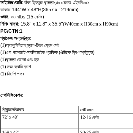
আইটেম
n
আমি:
বাঁকা ত্রিভুজ ঝুলন্ত
জেজে-এইচবি০০১
ব্যানার
আকার:
144"W x 48"H(3657 x 1219mm)
ওজন:
৩৩.৭
Ibs (15 কেজি)
শিপিং মাত্রা:
15.8" x 11.8" x 35.5"
(W40cm x H30cm x H90cm)
PC/CTN:
1
প্যাকেজ অন্তর্ভুক্ত:
(1)
অ্যালুমিনিয়াম স্ন্যাপ-টিউব ফ্রেম সেট
(1)
এক পাশে
ডাই-সাবলিমেটেড গ্রাফিক (ঐচ্ছিক দ্বি-পার্শ্বযুক্ত)
(1)
ঝুলন্ত জোতা এবং হুক
(1) নরম ক্যারি ব্যাগ
(1) নির্দেশ পত্র
স্পেসিফিকেশন:
স্ট্যান্ডার্ড
আকার
মোট ওজন
72'' x 48''
12-16 কেজি
168 x 42''
20-25 কেজি