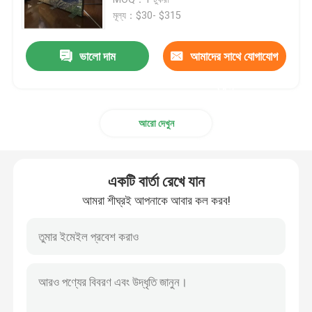
মূল্য：$30- $315
মডুলার প্রদর্শনী প্রদর্শন
ভালো দাম
আমাদের সাথে যোগাযোগ
পপ আপ প্রদর্শনী প্রদর্শন
করুন
আরো দেখুন
Trade Show Hanging Banner
ট্রেড শো ব্যানার স্ট্যান্ড
একটি বার্তা রেখে যান
আমরা শীঘ্রই আপনাকে আবার কল করব!
এসইজি লাইট বক্স
আর্চ ডিসপ্লে স্ট্যান্ড
ব্যক্তিগতকৃত বিবাহের পটভূমি