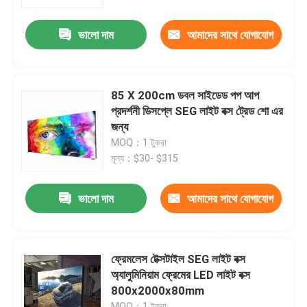
ভালো দাম
আমাদের সাথে যোগাযোগ
আমাদের সম্পর্কে
করুন
কারখানা ভ্রমণ
85 X 200cm ডবল সাইডেড পপ আপ
প্রদর্শনী ডিসপ্লে SEG লাইট বক্স ট্রেড শো এর
মান নিয়ন্ত্রণ
জন্য
MOQ：1 টুকরা
মূল্য：$30- $315
আমাদের সাথে যোগাযোগ করুন
ভালো দাম
আমাদের সাথে যোগাযোগ
খবর
করুন
সব ক্ষেত্রেই
ফ্রেমলেস টেক্সটাইল SEG লাইট বক্স
অ্যালুমিনিয়াম ফ্রেমের LED লাইট বক্স
800x2000x80mm
ট্রেড শো প্রদর্শনী প্রদর্শন
MOQ：1 টুকরা