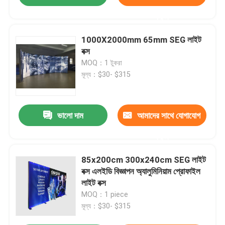
করুন
1000X2000mm 65mm SEG লাইট
বক্স
MOQ：1 টুকরা
মূল্য：$30- $315
ভালো দাম
আমাদের সাথে যোগাযোগ
করুন
85x200cm 300x240cm SEG লাইট
বক্স এলইডি বিজ্ঞাপন অ্যালুমিনিয়াম প্রোফাইল
লাইট বক্স
MOQ：1 piece
মূল্য：$30- $315