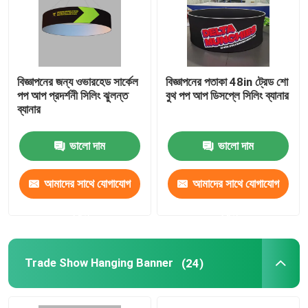
আমাদের সম্পর্কে
বিজ্ঞাপনের জন্য ওভারহেড সার্কেল
বিজ্ঞাপনের পতাকা 48in ট্রেড শো
কারখানা ভ্রমণ
পপ আপ প্রদর্শনী সিলিং ঝুলন্ত
বুথ পপ আপ ডিসপ্লে সিলিং ব্যানার
ব্যানার
মান নিয়ন্ত্রণ
ভালো দাম
ভালো দাম
আমাদের সাথে যোগাযোগ করুন
আমাদের সাথে যোগাযোগ
আমাদের সাথে যোগাযোগ
করুন
করুন
খবর
সব ক্ষেত্রেই
Trade Show Hanging Banner
(24)
ট্রেড শো প্রদর্শনী প্রদর্শন