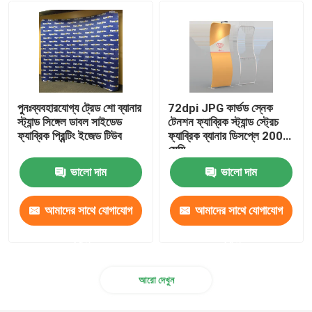
পোর্টেবল অভ্যর্থনা ডেস্ক
আউটডোর ক্যানোপি তাঁবু
পুনঃব্যবহারযোগ্য ট্রেড শো ব্যানার
72dpi JPG কার্ভড স্নেক
ট্রেড শো বুথ দেয়াল
স্ট্যান্ড সিঙ্গেল ডাবল সাইডেড
টেনশন ফ্যাব্রিক স্ট্যান্ড স্ট্রেচ
ফ্যাব্রিক প্রিন্টিং ইজেড টিউব
ফ্যাব্রিক ব্যানার ডিসপ্লে 200
সেমি
ট্রেড শো টেবিল নিক্ষেপ
ভালো দাম
ভালো দাম
প্রদর্শনী ব্যাকড্রপ স্ট্যান্ড
আমাদের সাথে যোগাযোগ
আমাদের সাথে যোগাযোগ
করুন
করুন
ব্যাকলিট ব্যাকড্রপ
আরো দেখুন
ট্রেড শো বুথ আসবাবপত্র