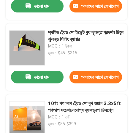
ভালো দাম
আমাদের সাথে যোগাযোগ
করুন
স্থগিত ট্রেড শো ইভেন্ট বুথ ঝুলন্ত প্রদর্শন চিহ্ন
ঝুলন্ত সিলিং ব্যানার
MOQ：1 টুকরা
মূল্য：$45- $315
ভালো দাম
আমাদের সাথে যোগাযোগ
করুন
বাড়ি
10ft পপ আপ ট্রেড শো বুথ ওয়াল 3.3x5ft
পপআপ সংকোচনযোগ্য ব্যাকড্রপ ডিসপ্লে
পণ্য
MOQ：1 সেট
মূল্য：$85-$399
ভিডিও