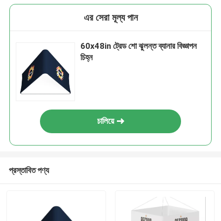
এর সেরা মূল্য পান
60x48in ট্রেড শো ঝুলন্ত ব্যানার বিজ্ঞাপন
চিহ্ন
চালিয়ে
প্রস্তাবিত পণ্য