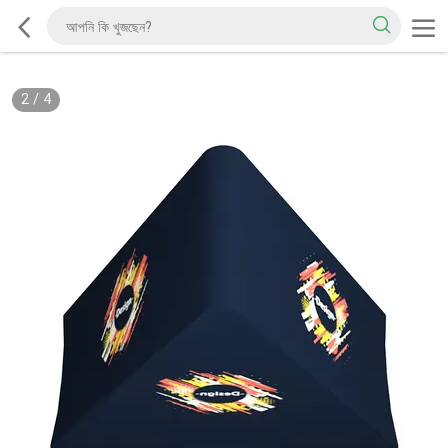
2
/
4