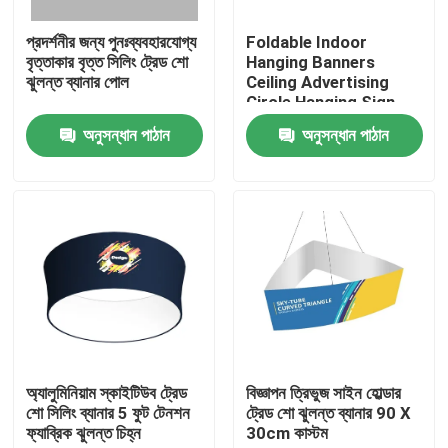
প্রদর্শনীর জন্য পুনঃব্যবহারযোগ্য
Foldable Indoor
আমাদের সম্পর্কে
বৃত্তাকার বৃত্ত সিলিং ট্রেড শো
Hanging Banners
ঝুলন্ত ব্যানার পোল
Ceiling Advertising
Circle Hanging Sign
কারখানা ভ্রমণ
PSD
অনুসন্ধান পাঠান
অনুসন্ধান পাঠান
মান নিয়ন্ত্রণ
আমাদের সাথে যোগাযোগ করুন
খবর
সব ক্ষেত্রেই
অ্যালুমিনিয়াম স্কাইটিউব ট্রেড
বিজ্ঞাপন ত্রিভুজ সাইন হোল্ডার
শো সিলিং ব্যানার 5 ফুট টেনশন
ট্রেড শো ঝুলন্ত ব্যানার 90 X
ফ্যাব্রিক ঝুলন্ত চিহ্ন
30cm কাস্টম
ট্রেড শো প্রদর্শনী প্রদর্শন